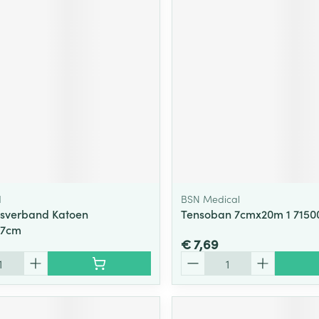
ging
Supplementen
Insectenwe
Mondmaskers
middelen
ssen
 -
id
d
d
BSN Medical
ksverband Katoen
Tensoban 7cmx20m 1 7150
27cm
Zelfbruiner
Scheren
€ 7,69
Aantal