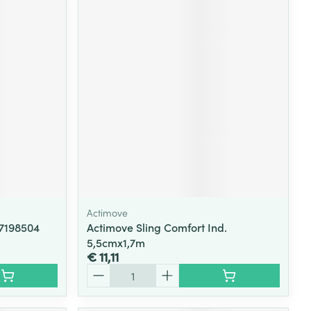
Actimove
7198504
Actimove Sling Comfort Ind.
5,5cmx1,7m
€ 11,11
Aantal