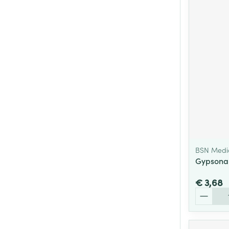
BSN Medi
Gypsona
€ 3,68
Aantal