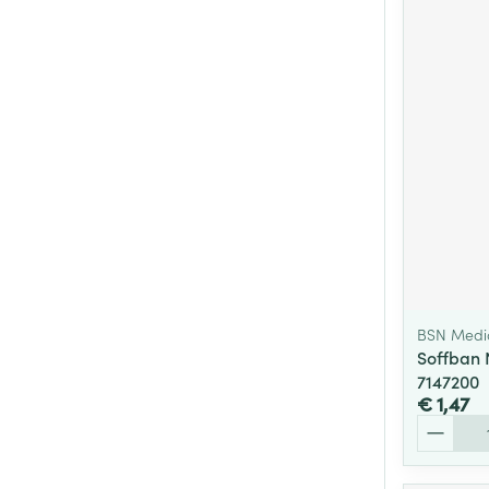
BSN Medi
Soffban 
7147200
€ 1,47
Aantal