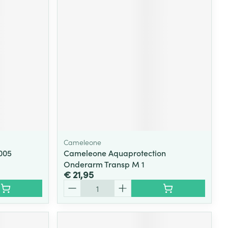
rende
Parfums en
geurproducten
Cameleone
005
Cameleone Aquaprotection
Onderarm Transp M 1
CBD
€ 21,95
Aantal