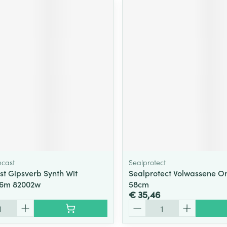
hcast
Sealprotect
st Gipsverb Synth Wit
Sealprotect Volwassene 
,6m 82002w
58cm
€ 35,46
Aantal