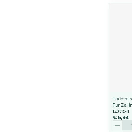
Hartmann
Pur Zell
1432330
€ 5,94
Aantal