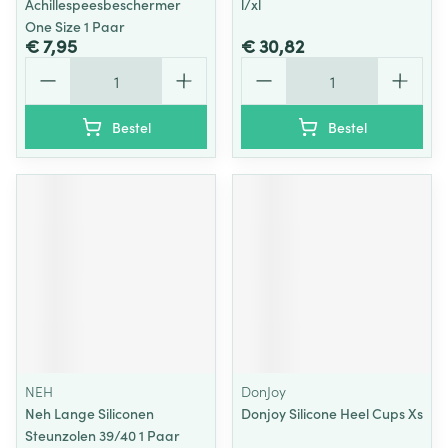
Achillespeesbeschermer
l/xl
One Size 1 Paar
€ 7,95
€ 30,82
Aantal
Aantal
Bestel
Bestel
NEH
DonJoy
Neh Lange Siliconen
Donjoy Silicone Heel Cups Xs
Steunzolen 39/40 1 Paar