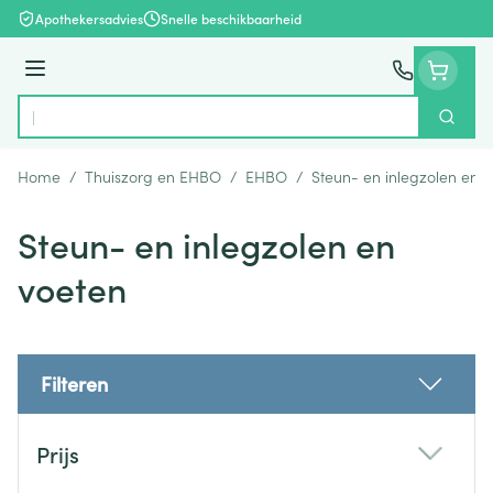
Ga naar de inhoud
Apothekersadvies
Snelle beschikbaarheid
Menu
Zoek
Product, merk, categorie...
Home
/
Thuiszorg en EHBO
/
EHBO
/
Steun- en inlegzolen en 
Steun- en inlegzolen en
voeten
Filteren
Doorgaan naar productlijst
Prijs
filter