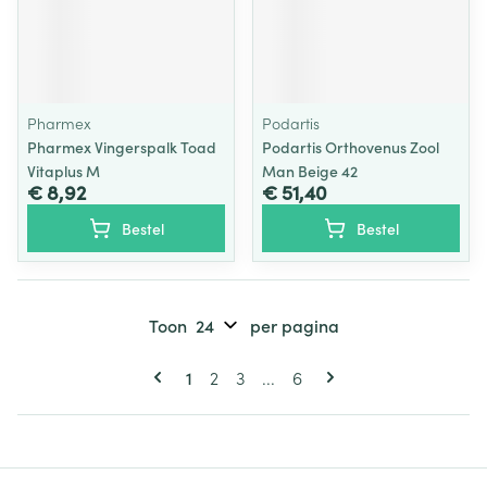
Pharmex
Podartis
Pharmex Vingerspalk Toad
Podartis Orthovenus Zool
Vitaplus M
Man Beige 42
€ 8,92
€ 51,40
Bestel
Bestel
Toon
per pagina
Pagina's
U lees momenteel pagina
Pagina
Pagina
Pagina
1
2
3
...
6