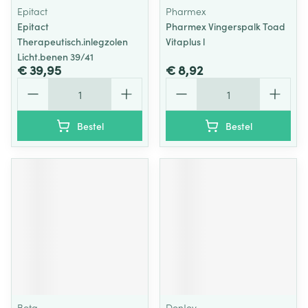
Epitact
Pharmex
Epitact
Pharmex Vingerspalk Toad
Therapeutisch.inlegzolen
Vitaplus l
Licht.benen 39/41
€ 39,95
€ 8,92
Aantal
Aantal
Bestel
Bestel
Bota
DonJoy