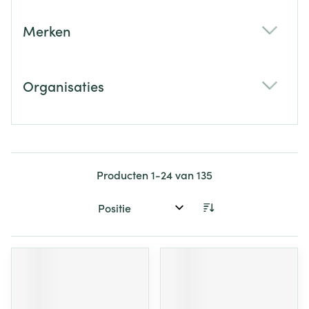
Merken
filter
Organisaties
filter
Producten
1
-
24
van
135
Sorteer op: