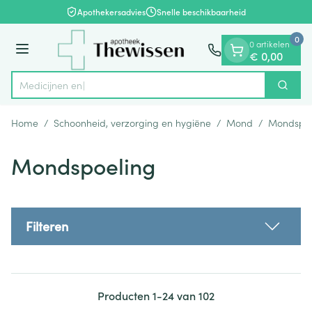
Dia 1 van 1
Ga naar de inhoud
Apothekersadvies
Snelle beschikbaarheid
0
0 artikelen
Menu
€ 0,00
Zoek
Product, merk, categorie...
Home
/
Schoonheid, verzorging en hygiëne
/
Mond
/
Mondspoe
Mondspoeling
Filteren
Producten
1
-
24
van
102