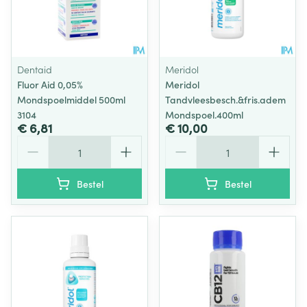
Dentaid
Meridol
Fluor Aid 0,05%
Meridol
Mondspoelmiddel 500ml
Tandvleesbesch.&fris.adem
3104
Mondspoel.400ml
€ 6,81
€ 10,00
Aantal
Aantal
Bestel
Bestel