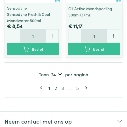
Sensodyne
O7 Active Mondspoeling
Sensodyne Fresh & Cool
500ml O7ms
Mondwater 500ml
€ 8,54
€ 11,17
Aantal
Aantal
Bestel
Bestel
Toon
per pagina
Pagina's
U lees momenteel pagina
Pagina
Pagina
Pagina
1
2
3
...
5
Neem contact met ons op