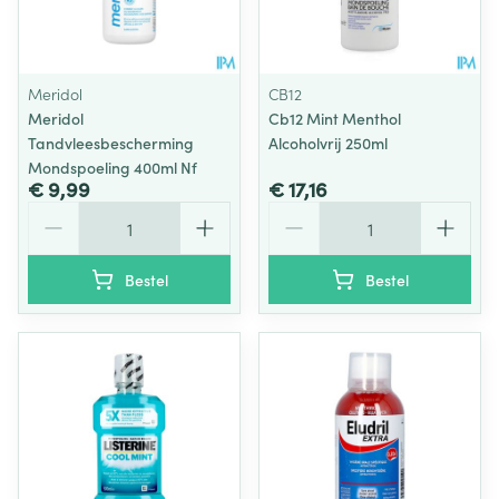
Meridol
CB12
Meridol
Cb12 Mint Menthol
Tandvleesbescherming
Alcoholvrij 250ml
Mondspoeling 400ml Nf
€ 9,99
€ 17,16
Aantal
Aantal
Bestel
Bestel