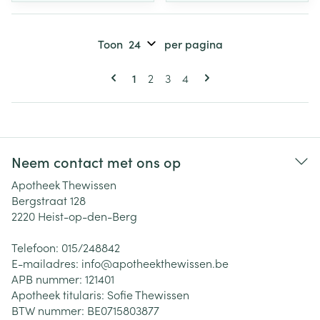
Toon
per pagina
Pagina's
U lees momenteel pagina
Pagina
Pagina
Pagina
1
2
3
4
Neem contact met ons op
Apotheek Thewissen
Bergstraat 128
2220
Heist-op-den-Berg
Telefoon:
015/248842
E-mailadres:
info@
apotheekthewissen.be
APB nummer:
121401
Apotheek titularis:
Sofie Thewissen
BTW nummer:
BE0715803877