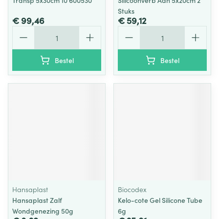
Transp 5x30cm 10 600530
Silicoonverb Adh 5x20cm 2
Stuks
€ 99,46
€ 59,12
Aantal
Aantal
Bestel
Bestel
Hansaplast
Biocodex
Hansaplast Zalf
Kelo-cote Gel Silicone Tube
Wondgenezing 50g
6g