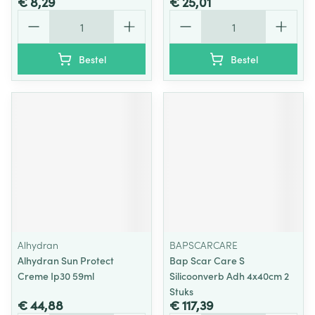
€ 8,29
€ 25,01
Aantal
Aantal
Bestel
Bestel
Alhydran
BAPSCARCARE
Alhydran Sun Protect
Bap Scar Care S
Creme Ip30 59ml
Silicoonverb Adh 4x40cm 2
Stuks
€ 44,88
€ 117,39