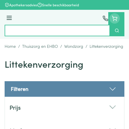
Ga naar de inhoud
Apothekersadvies
Snelle beschikbaarheid
Menu
Zoek
Product, merk, categorie...
Home
/
Thuiszorg en EHBO
/
Wondzorg
/
Littekenverzorging
Littekenverzorging
Filteren
Doorgaan naar productlijst
Prijs
filter