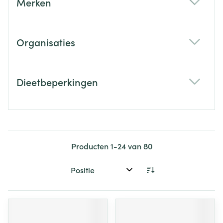
Merken
filter
Organisaties
filter
Dieetbeperkingen
filter
Producten
1
-
24
van
80
Sorteer op: