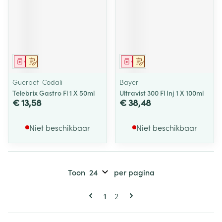
Geneesmiddel
Op voorschrift
Geneesmiddel
Op voorschrift
Guerbet-Codali
Bayer
Telebrix Gastro Fl 1 X 50ml
Ultravist 300 Fl Inj 1 X 100ml
€ 13,58
€ 38,48
Niet beschikbaar
Niet beschikbaar
Toon
per pagina
Pagina's
U lees momenteel pagina
Pagina
1
2