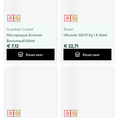
Geneesmiddel
Op voorschrift
Geneesmiddel
Op voorschrift
Guerbet-Codali
Bayer
Micropaque Scanner
Ultravist 300 Fl Inj 1 X 50ml
Bariumsulf.150ml
€ 7,12
€ 22,71
Reserveer
Reserveer
Geneesmiddel
Op voorschrift
Geneesmiddel
Op voorschrift