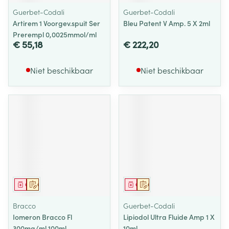
Guerbet-Codali
Guerbet-Codali
Artirem 1 Voorgev.spuit Ser
Bleu Patent V Amp. 5 X 2ml
Prerempl 0,0025mmol/ml
€ 55,18
€ 222,20
Niet beschikbaar
Niet beschikbaar
Geneesmiddel
Op voorschrift
Geneesmiddel
Op voorschrift
Bracco
Guerbet-Codali
Iomeron Bracco Fl
Lipiodol Ultra Fluide Amp 1 X
300mg/ml 100ml
10ml