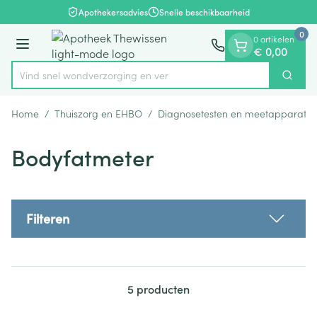
Dia 1 van 1
Ga naar de inhoud
Apothekersadvies
Snelle beschikbaarheid
0
0 artikelen
Menu
€ 0,00
Vind snel wondverzorgin
Zoek
Product, merk, categorie...
Home
/
Thuiszorg en EHBO
/
Diagnosetesten en meetapparatuu
Bodyfatmeter
Filteren
5
producten