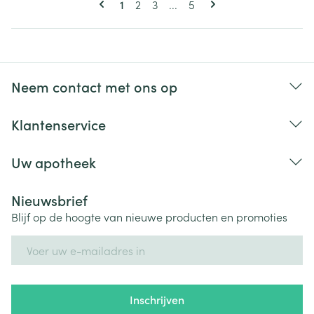
U lees momenteel pagina
Pagina
Pagina
Pagina
1
2
3
...
5
Neem contact met ons op
Klantenservice
Uw apotheek
Nieuwsbrief
Blijf op de hoogte van nieuwe producten en promoties
E-mail adres
Inschrijven