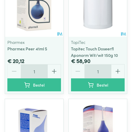
Pharmex
TopiTec
Pharmex Peer 41ml S
Topitec Touch Doseerfl
Aponorm Wit/wit 150g 10
€ 20,12
€ 58,90
Aantal
Aantal
Bestel
Bestel