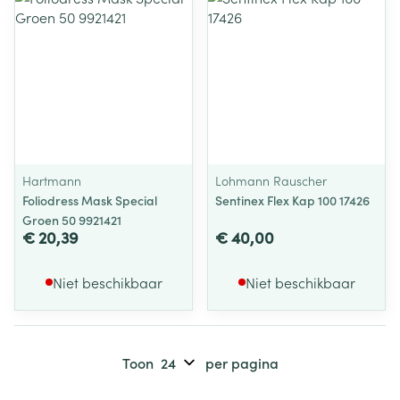
Hartmann
Lohmann Rauscher
Foliodress Mask Special
Sentinex Flex Kap 100 17426
Groen 50 9921421
€ 20,39
€ 40,00
Niet beschikbaar
Niet beschikbaar
Toon
per pagina
Pagina's