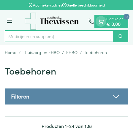
Dia 1 van 1
Ga naar de inhoud
Apothekersadvies
Snelle beschikbaarheid
0
0 artikelen
Menu
€ 0,00
Medici
Zoek
Product, merk, categorie...
Home
/
Thuiszorg en EHBO
/
EHBO
/
Toebehoren
Toebehoren
Filteren
Producten
1
-
24
van
108