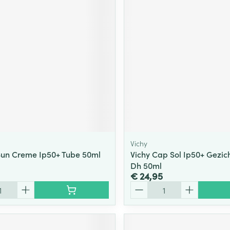
ging
Supplementen
Insectenwe
Mondmaskers
middelen
ssen
 -
id
d
Vichy
Sun Creme Ip50+ Tube 50ml
Vichy Cap Sol Ip50+ Gezic
Dh 50ml
Zelfbruiner
Scheren
€ 24,95
Aantal