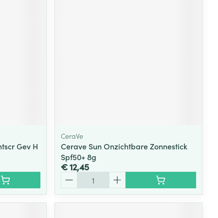
rende
Parfums en
geurproducten
CeraVe
htscr Gev H
Cerave Sun Onzichtbare Zonnestick
Spf50+ 8g
CBD
€ 12,45
Aantal