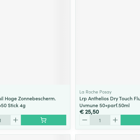
l
La Roche Posay
il Hoge Zonnebescherm.
Lrp Anthelios Dry Touch Fl
p50 Stick 4g
Uvmune 50+parf.50ml
€ 25,50
Aantal