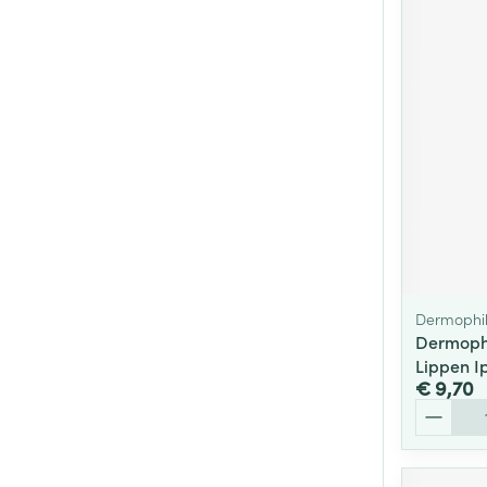
Dermophi
Dermoph
Lippen I
€ 9,70
Aantal