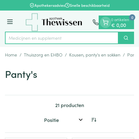
Dia 1 van 1
Ga naar de inhoud
Apothekersadvies
Snelle beschikbaarheid
0
0 artikelen
Menu
€ 0,00
Medic
Zoek
Product, merk, categorie...
Home
/
Thuiszorg en EHBO
/
Kousen, panty's en sokken
/
Panty
Panty's
21
producten
Sorteer op: