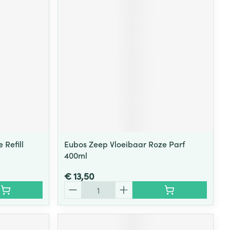
rende
Parfums en
geurproducten
 Refill
Eubos Zeep Vloeibaar Roze Parf
400ml
CBD
€ 13,50
Aantal