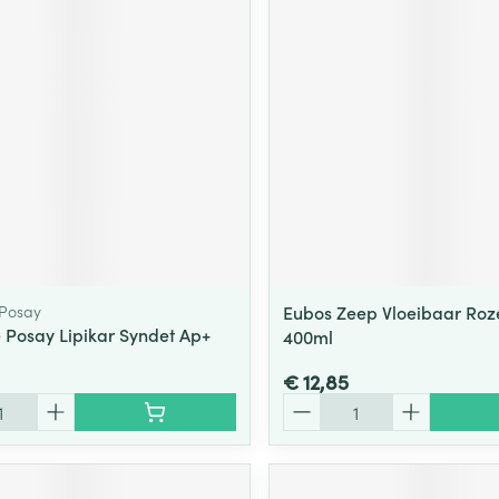
ging
Supplementen
Insectenwe
Mondmaskers
middelen
ssen
 -
id
d
 Posay
Eubos Zeep Vloeibaar Roze
 Posay Lipikar Syndet Ap+
400ml
Zelfbruiner
Scheren
€ 12,85
Aantal