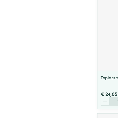
Topiderm
€ 24,05
Aantal