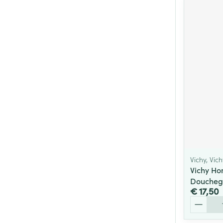
Vichy, Vi
Vichy H
Doucheg
€ 17,50
Aantal