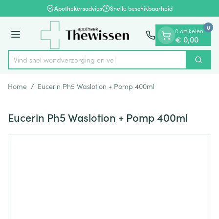
Dia 1 van 1
Ga naar de inhoud
Apothekersadvies
Snelle beschikbaarheid
0
0 artikelen
Menu
€ 0,00
Vind snel wondverzorgi
Zoek
Product, merk, categorie...
Home
/
Eucerin Ph5 Waslotion + Pomp 400ml
Eucerin Ph5 Waslotion + Pomp 400ml