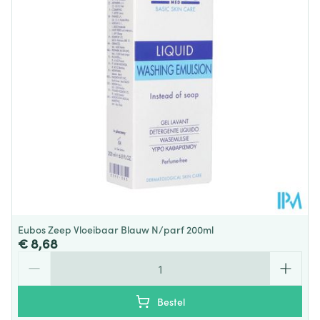
Hoeveelheid
400 ml
Verpakking
Behoud
Kamertemperatuur (15°C - 25°C)
Eubos Zeep Vloeibaar Blauw N/parf 200ml
€ 8,68
Aantal
Bestel