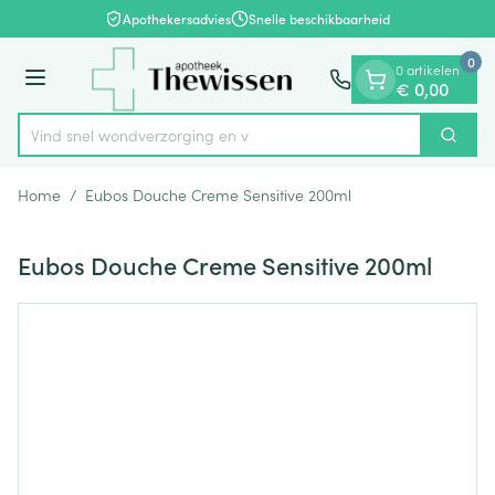
Dia 1 van 1
Ga naar de inhoud
Apothekersadvies
Snelle beschikbaarheid
0
0 artikelen
Menu
€ 0,00
Vind snel wondverzorg
Zoek
Product, merk, categorie...
Home
/
Eubos Douche Creme Sensitive 200ml
Eubos Douche Creme Sensitive 200ml