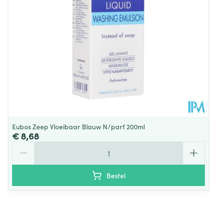
Verpakking
Dieetbeperkingen
Zonder kleurstoffen
Kamertemperatuur (15°C -
Behoud
25°C)
Eubos Zeep Vloeibaar Blauw N/parf 200ml
€ 8,68
Aantal
Bestel