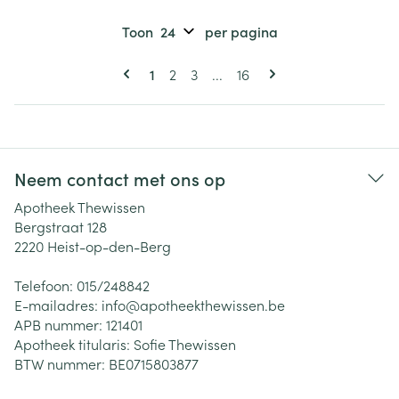
Toon
per pagina
Pagina's
U lees momenteel pagina
Pagina
Pagina
Pagina
1
2
3
...
16
Neem contact met ons op
Apotheek Thewissen
Bergstraat 128
2220
Heist-op-den-Berg
Telefoon:
015/248842
E-mailadres:
info@
apotheekthewissen.be
APB nummer:
121401
Apotheek titularis:
Sofie Thewissen
BTW nummer:
BE0715803877