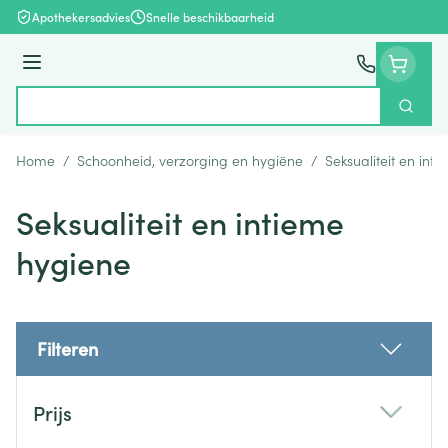
Ga naar de inhoud
Apothekersadvies
Snelle beschikbaarheid
Menu
Zoek
Product, merk, categorie...
Home
/
Schoonheid, verzorging en hygiëne
/
Seksualiteit en int
Seksualiteit en intieme
hygiene
Filteren
Doorgaan naar productlijst
Prijs
filter