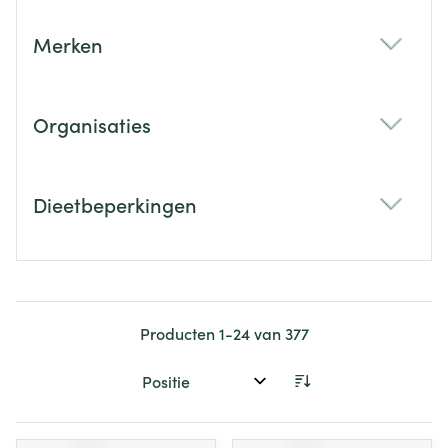
Merken
filter
Organisaties
filter
Dieetbeperkingen
filter
Producten
1
-
24
van
377
Sorteer op: