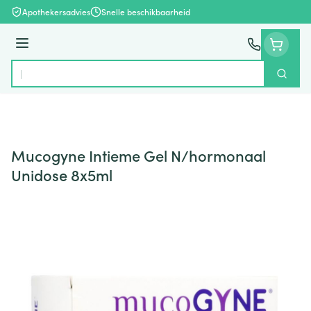
Ga naar de inhoud
Apothekersadvies
Snelle beschikbaarheid
Menu
Zoek
Product, merk, categorie...
Mucogyne Intieme Gel N/hormonaal
Unidose 8x5ml