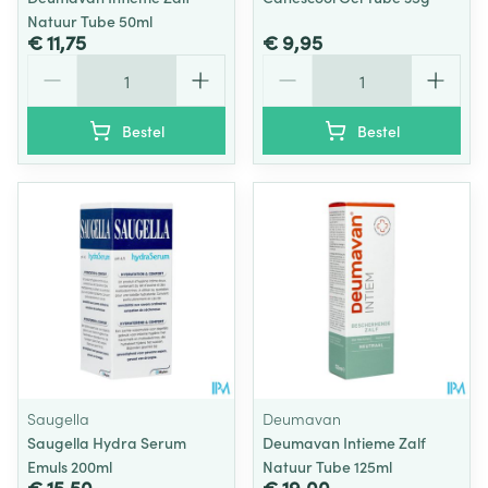
Natuur Tube 50ml
€ 11,75
€ 9,95
Aantal
Aantal
Bestel
Bestel
Saugella
Deumavan
Saugella Hydra Serum
Deumavan Intieme Zalf
Emuls 200ml
Natuur Tube 125ml
€ 15,50
€ 19,00