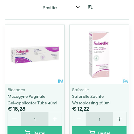
Sorteer op:
Biocodex
Saforelle
Mucogyne Vaginale
Saforelle Zachte
Gel+applicator Tube 40ml
Wasoplossing 250ml
€ 18,28
€ 12,22
Aantal
Aantal
Bestel
Bestel