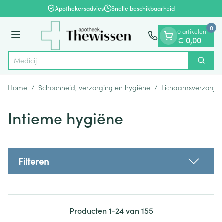
Dia 1 van 1
Ga naar de inhoud
Apothekersadvies
Snelle beschikbaarheid
0
0 artikelen
Menu
€ 0,00
Zoek
Product, merk, categorie...
Home
/
Schoonheid, verzorging en hygiëne
/
Lichaamsverzorgi
Intieme hygiëne
Filteren
Producten
1
-
24
van
155