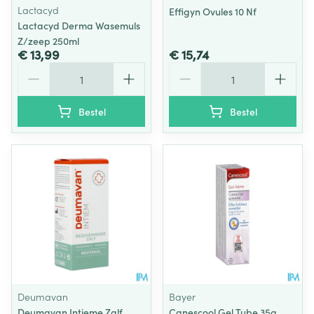
Lactacyd
Effigyn Ovules 10 Nf
Lactacyd Derma Wasemuls
Z/zeep 250ml
€ 13,99
€ 15,74
Aantal
Aantal
Bestel
Bestel
Deumavan
Bayer
Deumavan Intieme Zalf
Canescool Gel Tube 35g