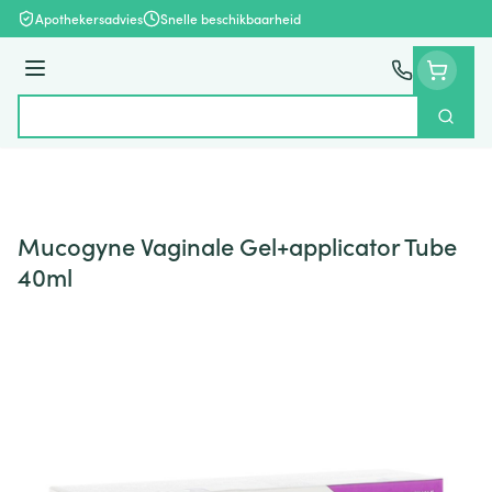
Ga naar de inhoud
Apothekersadvies
Snelle beschikbaarheid
Menu
Zoek
Product, merk, categorie...
Mucogyne Vaginale Gel+applicator Tube
40ml