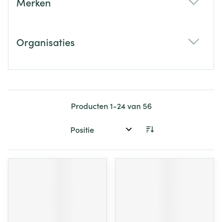
Merken
filter
Organisaties
filter
Producten
1
-
24
van
56
Sorteer op: