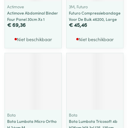
Actimove
3M, Futuro
Actimove Abdominal Binder
Futuro Compressiebandage
Four Panel 30cm Xs 1
Voor De Buik 46200, Large
€ 69,36
€ 45,46
Niet beschikbaar
Niet beschikbaar
Bota
Bota
Bota Lumbota Micro Ortho
Bota Lumbota Tricosoft 4b
H 24cm M
H26cm Wit 3xl 125-135cm