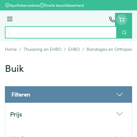
Ga naar de inhoud
Apothekersadvies
Snelle beschikbaarheid
Menu
Zoek
Product, merk, categorie...
Home
/
Thuiszorg en EHBO
/
EHBO
/
Bandages en Orthopedie
Buik
Filteren
Doorgaan naar productlijst
Prijs
filter