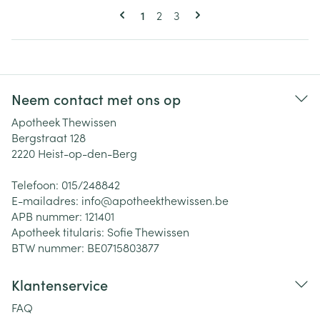
Pagina's
U lees momenteel pagina
Pagina
Pagina
1
2
3
Neem contact met ons op
Apotheek Thewissen
Bergstraat 128
2220
Heist-op-den-Berg
Telefoon:
015/248842
E-mailadres:
info@
apotheekthewissen.be
APB nummer:
121401
Apotheek titularis:
Sofie Thewissen
BTW nummer:
BE0715803877
Klantenservice
FAQ