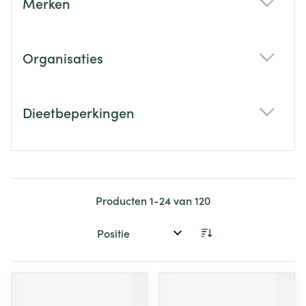
Merken
filter
Organisaties
filter
Dieetbeperkingen
filter
Producten
1
-
24
van
120
Sorteer op: