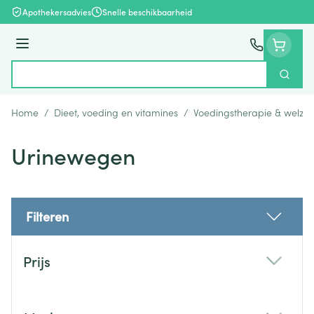
Ga naar de inhoud
Apothekersadvies
Snelle beschikbaarheid
Menu
Zoek
Product, merk, categorie...
Home
/
Dieet, voeding en vitamines
/
Voedingstherapie & welzijn
Urinewegen
Filteren
Doorgaan naar productlijst
Prijs
filter