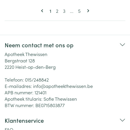
Pagina's
U lees momenteel pagina
Pagina
Pagina
Pagina
1
2
3
...
5
Neem contact met ons op
Apotheek Thewissen
Bergstraat 128
2220
Heist-op-den-Berg
Telefoon:
015/248842
E-mailadres:
info@
apotheekthewissen.be
APB nummer:
121401
Apotheek titularis:
Sofie Thewissen
BTW nummer:
BE0715803877
Klantenservice
FAQ