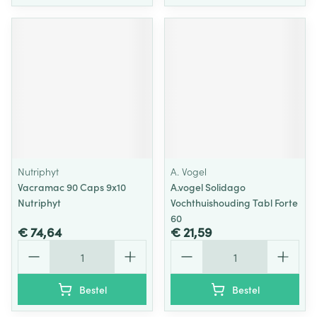
Nutriphyt
A. Vogel
Vacramac 90 Caps 9x10
A.vogel Solidago
Nutriphyt
Vochthuishouding Tabl Forte
60
€ 74,64
€ 21,59
Aantal
Aantal
Bestel
Bestel