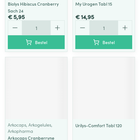
Biolys Hibiscus Cranberry
My Urogen Tabl 15
Sach 24
€ 5,95
€ 14,95
Aantal
Aantal
Bestel
Bestel
Arkocaps, Arkogelules,
Urilys-Comfort Tabl 120
Arkopharma
Arkocaps Cranberryne