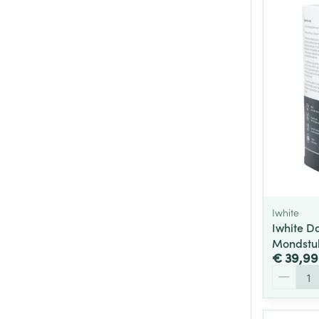
Iwhite
Iwhite Da
Mondstuk
€ 39,99
Aantal