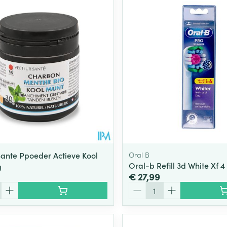
Sante Ppoeder Actieve Kool
Oral B
Oral-b Refill 3d White Xf 4
g
€ 27,99
Aantal