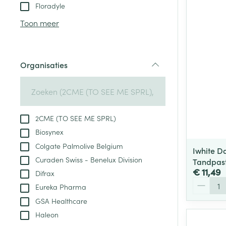
Aerosol toestel
kloven
Tabletten
Floradyle
Aerosol access
Blaren
Creme, gel en 
Toon meer
Zuurstof
Eelt
Eksteroog - lik
Ademhalingsste
Organisaties
Toon meer
filter
Spieren en gew
Specifiek voor
2CME (TO SEE ME SPRL)
Naalden en spu
Biosynex
Lichaamsverzo
Infecties
Colgate Palmolive Belgium
Spuiten
Iwhite D
Deodorant
Curaden Swiss - Benelux Division
Tandpas
Oplossing voor 
Gezichtsverzor
€ 11,49
Difrax
Naalden
Aantal
Luizen
Eureka Pharma
Naalden voor i
GSA Healthcare
pennaalden
Haleon
Diagnostica