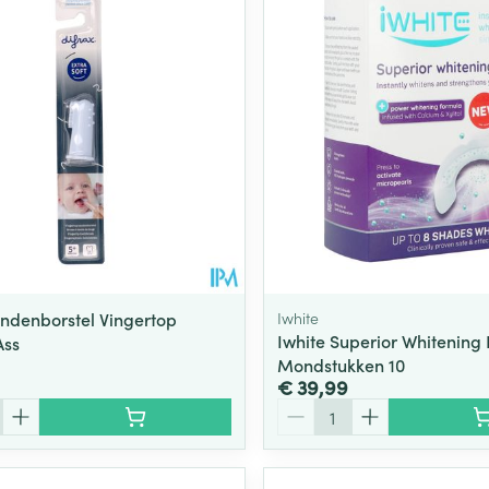
Toon meer
ging
Supplementen
Insectenwe
Mondmaskers
middelen
ssen
 -
id
d
andenborstel Vingertop
Iwhite
Iwhite Superior Whitening 
Ass
Mondstukken 10
€ 39,99
Zelfbruiner
Scheren
Aantal