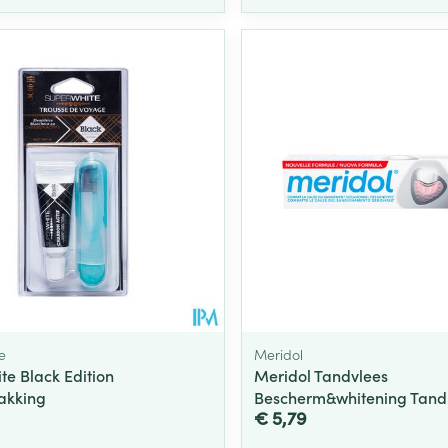
e
Meridol
te Black Edition
Meridol Tandvlees
akking
Bescherm&whitening Tand
€ 5,79