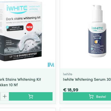
Iwhite
rk Stains Whitening Kit
Iwhite Whitening Serum 3
ken 10 Nf
€ 18,99
Bestel