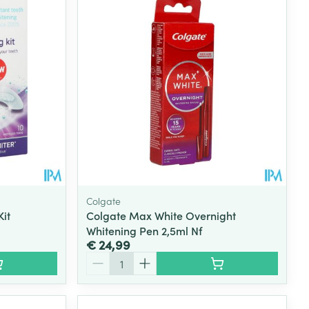
rende
Parfums en
geurproducten
Colgate
Kit
Colgate Max White Overnight
Whitening Pen 2,5ml Nf
€ 24,99
CBD
Aantal