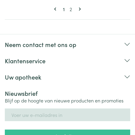
Pagina's
U lees momenteel pagina
Pagina
1
2
Neem contact met ons op
Klantenservice
Uw apotheek
Nieuwsbrief
Blijf op de hoogte van nieuwe producten en promoties
E-mail adres