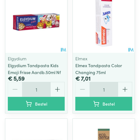
Elgydium
Elmex
Elgydium Tandpasta Kids
Elmex Tandpasta Color
Emoji Frisse Aardb.50ml Nf
Changing 75ml
€ 5,59
€ 7,01
Aantal
Aantal
Bestel
Bestel