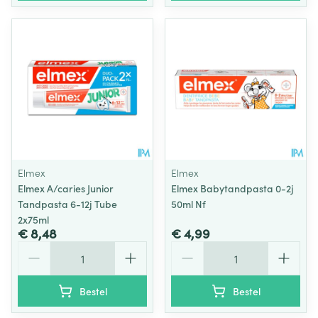
Elmex
Elmex
Elmex A/caries Junior
Elmex Babytandpasta 0-2j
Tandpasta 6-12j Tube
50ml Nf
2x75ml
€ 8,48
€ 4,99
Aantal
Aantal
Bestel
Bestel