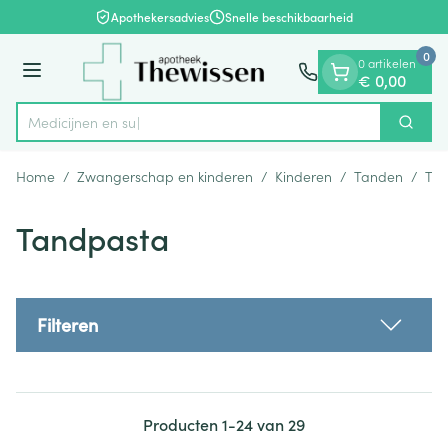
Dia 1 van 1
Ga naar de inhoud
Apothekersadvies
Snelle beschikbaarheid
0
0 artikelen
Menu
€ 0,00
Zoek
Product, merk, categorie...
Home
/
Zwangerschap en kinderen
/
Kinderen
/
Tanden
/
Ta
Tandpasta
Filteren
Producten
1
-
24
van
29