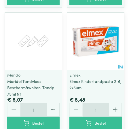
Meridol
Elmex
Meridol Tandvlees
Elmex Kindertandpasta 2-6j
Bescherm&whiten. Tandp.
2x50ml
75ml Nf
€ 6,07
€ 8,48
Aantal
Aantal
Bestel
Bestel