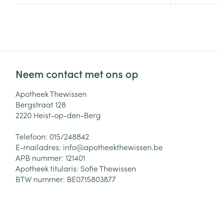
Zuurstof
Eelt
Eksteroog - lik
Ademhalingsste
Toon meer
Neem contact met ons op
Spieren en gew
Specifiek voor
Apotheek Thewissen
Naalden en spu
Bergstraat 128
Lichaamsverzo
2220
Heist-op-den-Berg
Infecties
Spuiten
Deodorant
Oplossing voor 
Telefoon:
015/248842
Gezichtsverzor
E-mailadres:
info@
apotheekthewissen.be
Naalden
Luizen
APB nummer:
121401
Apotheek titularis:
Sofie Thewissen
Naalden voor i
BTW nummer:
BE0715803877
pennaalden
Diagnostica
Toon meer