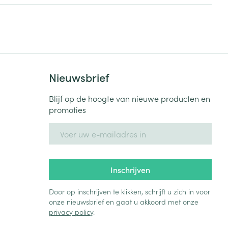
Zonnebank
Bed
Voorbereiding zon
Doorliggen - decubitis
Toon meer
Toon meer
ie
Urinewegen
Nieuwsbrief
id, spanning
Stoppen met roken
 en intieme
Gezichtsreiniging -
Blijf op de hoogte van nieuwe producten en
ontschminken
n Orthopedie
Instrumenten
promoties
sche
n anticonceptie
Reinigingsmelk, - crème, -
Anti tumor middelen
E-mail adres
olie en gel
jn
Tonic - lotion
zorging
Anesthesie
Inschrijven
Micellair water
Specifiek voor de ogen
Door op inschrijven te klikken, schrijft u zich in voor
t
ie
Diverse geneesmiddelen
onze nieuwsbrief en gaat u akkoord met onze
Toon meer
privacy policy
.