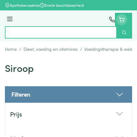
Ga naar de inhoud
Apothekersadvies
Snelle beschikbaarheid
Menu
Zoek
Product, merk, categorie...
Home
/
Dieet, voeding en vitamines
/
Voedingstherapie & welzijn
Siroop
Filteren
Doorgaan naar productlijst
Prijs
filter