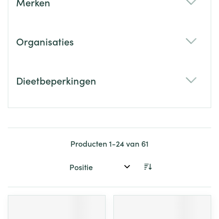
Merken
filter
Organisaties
filter
Dieetbeperkingen
filter
Producten
1
-
24
van
61
Sorteer op: