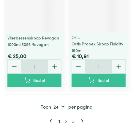
Ortis
Vlierbessensiroop Revogan
Ortis Propex Siroop Fluidity
1000ml 5093 Revogan
150ml
€ 25,00
€ 10,91
Aantal
Aantal
Bestel
Bestel
Toon
per pagina
Pagina's
U lees momenteel pagina
Pagina
Pagina
1
2
3