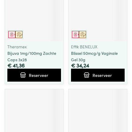
Geneesmiddel
Op voorschrift
Geneesmiddel
Op voorschrift
Theramex
Effik BENELUX
Bijuva 1mg/100mg Zachte
Blissel 50mcg/g Vaginale
Caps 3x28
Gel 30g
€ 41,36
€ 34,24
Reserveer
Reserveer