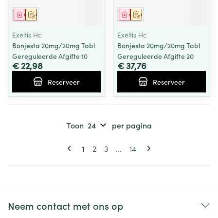
Geneesmiddel
Op voorschrift
Geneesmiddel
Op voorschrift
Exeltis Hc
Exeltis Hc
Bonjesta 20mg/20mg Tabl
Bonjesta 20mg/20mg Tabl
Gereguleerde Afgifte 10
Gereguleerde Afgifte 20
€ 22,98
€ 37,76
Reserveer
Reserveer
Toon
per pagina
Pagina's
U lees momenteel pagina
Pagina
Pagina
Pagina
1
2
3
...
14
Neem contact met ons op