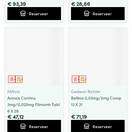
€ 93,39
€ 28,66
Reserveer
Reserveer
Geneesmiddel
Op voorschrift
Geneesmiddel
Op voorschrift
Mithra
Gedeon Richter
Annais Continu
Bellina 0,03mg/2mg Comp
3mg/0,020mg Filmomh Tabl
13 X 21
6 X 28
€ 47,12
€ 71,19
Reserveer
Reserveer