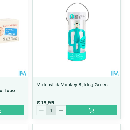
rende
Parfums en
geurproducten
Matchstick Monkey Bijtring Groen
el Tube
€ 16,99
CBD
Aantal