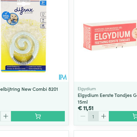
Toon meer
ging
Supplementen
Insectenwe
Mondmaskers
middelen
ssen
 -
id
d
oelbijtring New Combi 8201
Elgydium
Elgydium Eerste Tandjes G
15ml
€ 11,51
Zelfbruiner
Scheren
Aantal