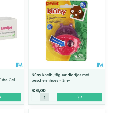
Nûby Koelbijtfiguur diertjes met
Tube Gel
beschermhoes - 3m+
€ 6,00
Aantal