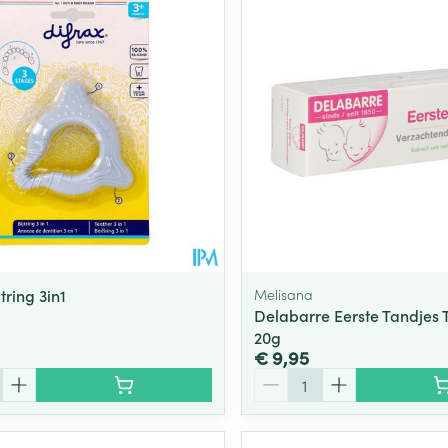
tring 3in1
Melisana
Delabarre Eerste Tandjes 
20g
€ 9,95
Aantal