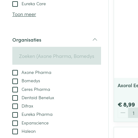
Aerosol toestel
kloven
Tabletten
Eureka Care
Aerosol access
Blaren
Creme, gel en 
Toon meer
Zuurstof
Eelt
Eksteroog - lik
Ademhalingsste
Organisaties
Toon meer
filter
Spieren en gew
Specifiek voor
Axone Pharma
Naalden en spu
Bomedys
Lichaamsverzo
Axoral E
Infecties
Ceres Pharma
Spuiten
Deodorant
Dentaid Benelux
Oplossing voor 
Gezichtsverzor
€ 8,99
Difrax
Naalden
Aantal
Luizen
Eureka Pharma
Naalden voor i
Expanscience
pennaalden
Haleon
Diagnostica