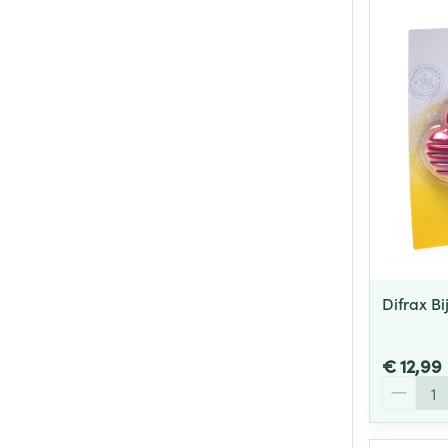
Difrax Bi
€ 12,99
Aantal