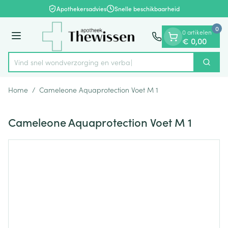
Dia 1 van 1
Ga naar de inhoud
Apothekersadvies
Snelle beschikbaarheid
0
0 artikelen
Menu
€ 0,00
Vind snel wondverzorging
Zoek
Product, merk, categorie...
Home
/
Cameleone Aquaprotection Voet M 1
Cameleone Aquaprotection Voet M 1