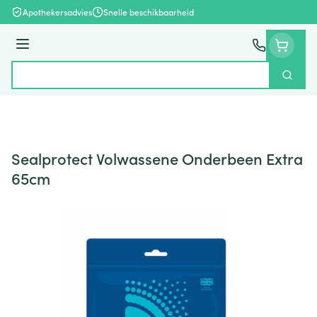
Ga naar de inhoud
Apothekersadvies
Snelle beschikbaarheid
Menu
Zoek
Product, merk, categorie...
Sealprotect Volwassene Onderbeen Extra
65cm