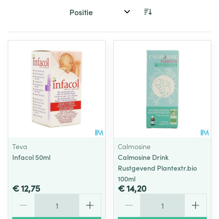
Sorteer op:
Teva
Calmosine
Infacol 50ml
Calmosine Drink
Rustgevend Plantextr.bio
100ml
€ 12,75
€ 14,20
Aantal
Aantal