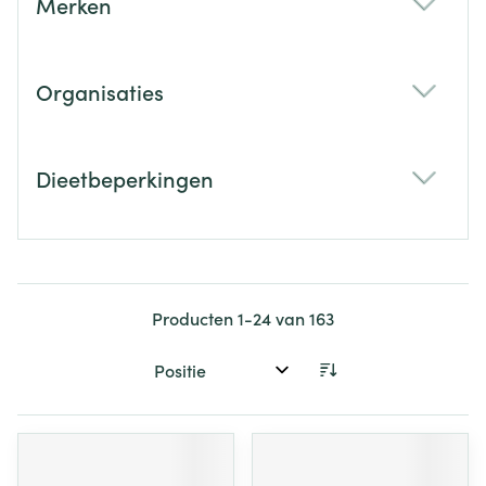
Merken
filter
Organisaties
filter
Dieetbeperkingen
filter
Producten
1
-
24
van
163
Sorteer op: