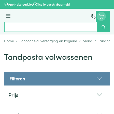
Ga naar de inhoud
Apothekersadvies
Snelle beschikbaarheid
Menu
Zoek
Product, merk, categorie...
Home
/
Schoonheid, verzorging en hygiëne
/
Mond
/
Tandpast
Tandpasta volwassenen
Filteren
Doorgaan naar productlijst
Prijs
filter