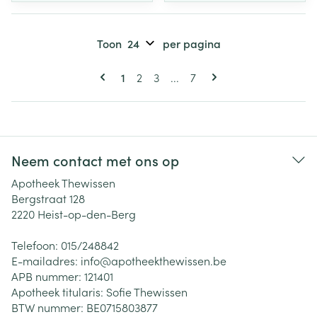
Toon
per pagina
Pagina's
U lees momenteel pagina
Pagina
Pagina
Pagina
1
2
3
...
7
Neem contact met ons op
Apotheek Thewissen
Bergstraat 128
2220
Heist-op-den-Berg
Telefoon:
015/248842
E-mailadres:
info@
apotheekthewissen.be
APB nummer:
121401
Apotheek titularis:
Sofie Thewissen
BTW nummer:
BE0715803877