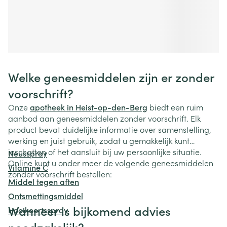
Welke geneesmiddelen zijn er zonder
voorschrift?
Onze
apotheek in Heist-op-den-Berg
biedt een ruim
aanbod aan geneesmiddelen zonder voorschrift. Elk
product bevat duidelijke informatie over samenstelling,
werking en juist gebruik, zodat u gemakkelijk kunt
inschatten of het aansluit bij uw persoonlijke situatie.
Neusspray
Online kunt u onder meer de volgende geneesmiddelen
Vitamine C
zonder voorschrift bestellen:
Middel tegen aften
Ontsmettingsmiddel
Wanneer is bijkomend advies
Hooikoortsspray
noodzakelijk?