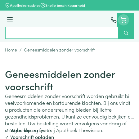
Ga naar de inhoud
Apothekersadvies
Snelle beschikbaarheid
Menu
Zoek
Product, merk, categorie...
Home
/
Geneesmiddelen zonder voorschrift
Geneesmiddelen zonder
voorschrift
Geneesmiddelen zonder voorschrift worden gebruikt bij
veelvoorkomende en kortdurende klachten. Bij ons vindt
u producten die ondersteuning bieden bij lichte
gezondheidsproblemen. U kunt ze eenvoudig bekijken en
bestellen. Uw bestelling wordt vervolgens vandaag of
morgen klaargezet bij Apotheek Thewissen.
✓ Webshop en fysiek
✓ Voorschrift opladen