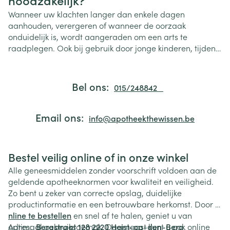
Wanneer uw klachten langer dan enkele dagen
aanhouden, verergeren of wanneer de oorzaak
onduidelijk is, wordt aangeraden om een arts te
raadplegen. Ook bij gebruik door jonge kinderen, tijdens
zwangerschap of bij chronische aandoeningen is extra
voorzichtigheid aangewezen.
Bel ons:
015/248842
Email ons:
info@apotheekthewissen.be
Bestel veilig online of in onze winkel
Alle geneesmiddelen zonder voorschrift voldoen aan de
geldende apotheeknormen voor kwaliteit en veiligheid.
Zo bent u zeker van correcte opslag, duidelijke
productinformatie en een betrouwbare herkomst. Door
o
nline te bestellen
en snel af te halen, geniet u van
optimaal gebruiksgemak. Daarnaast kunt u ook online
Adres:
Bergstraat 128 2220 Heist-op-den-Berg