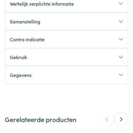
Wettelijk verplichte informatie
Samenstelling
Contra indicatie
Gebruik
Gegevens
CNK
4515110
Organisaties
Ceres Pharma
Gerelateerde producten
Merken
Natural Energy