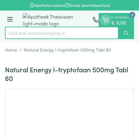
Dia 1 van 1
Ga naar de inhoud
Apothekersadvies
Snelle beschikbaarheid
0
0 artikelen
Menu
€ 0,00
Vind snel wondverz
Zoek
Product, merk, categorie...
Home
/
Natural Energy l-tryptofaan 500mg Tabl 60
Natural Energy l-tryptofaan 500mg Tabl
60