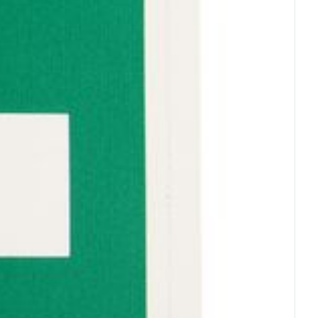
rende
Parfums en
geurproducten
CBD