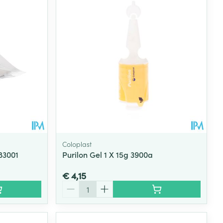
rende
Parfums en
geurproducten
Coloplast
83001
Purilon Gel 1 X 15g 3900a
€ 4,15
CBD
Aantal