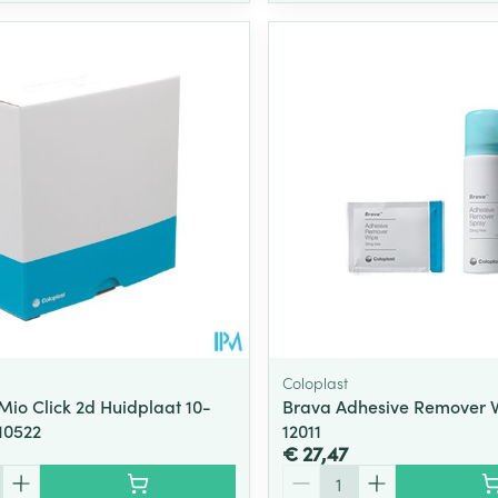
Coloplast
Mio Click 2d Huidplaat 10-
Brava Adhesive Remover 
10522
12011
€ 27,47
Aantal