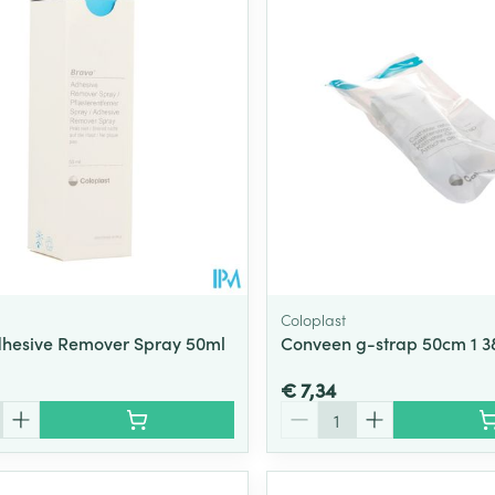
Toon meer
ging
Supplementen
Insectenwe
Mondmaskers
middelen
ssen
 -
id
d
Coloplast
hesive Remover Spray 50ml
Conveen g-strap 50cm 1 3
€ 7,34
Zelfbruiner
Scheren
Aantal