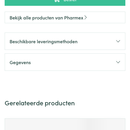
Bekijk alle producten van Pharmex
Beschikbare leveringsmethoden
Gegevens
Gerelateerde producten
Navigeren door de elementen van de carrousel is mogelijk m
Druk om carrousel over te slaan
Druk op om naar carrouselnavigatie te gaan