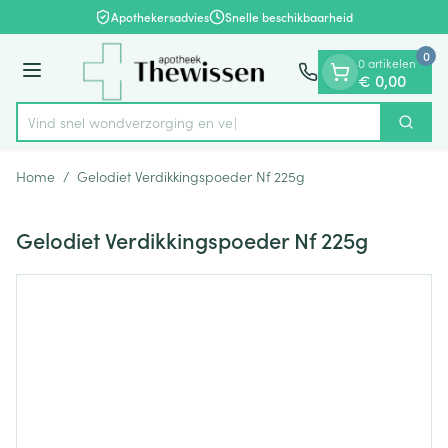
Dia 1 van 1
Ga naar de inhoud
Apothekersadvies
Snelle beschikbaarheid
0
0 artikelen
Menu
€ 0,00
Vind snel wondverzorgi
Zoek
Product, merk, categorie...
Home
/
Gelodiet Verdikkingspoeder Nf 225g
Gelodiet Verdikkingspoeder Nf 225g