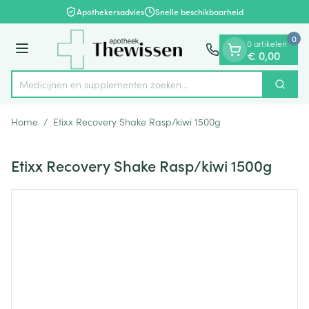
Dia 1 van 1
Ga naar de inhoud
Apothekersadvies
Snelle beschikbaarheid
0
0 artikelen
Menu
€ 0,00
Medicijnen en supplementen zoeken...
Zoek
Product, merk, categorie...
Home
/
Etixx Recovery Shake Rasp/kiwi 1500g
Etixx Recovery Shake Rasp/kiwi 1500g