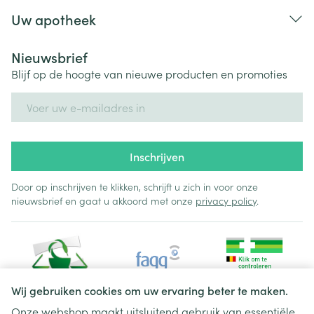
Uw apotheek
22 μg
11 μg
Chroom
(55%*)
(28%*)
Nieuwsbrief
Blijf op de hoogte van nieuwe producten en promoties
Co-enzym
10 mg
5 mg
E-mail adres
Zwarte
1 mg
0,5 mg
peperextract
Inschrijven
Door op inschrijven te klikken, schrijft u zich in voor onze
nieuwsbrief en gaat u akkoord met onze
privacy policy
.
Wij gebruiken cookies om uw ervaring beter te maken.
Onze webshop maakt uitsluitend gebruik van essentiële