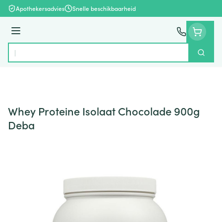
Ga naar de inhoud
Apothekersadvies
Snelle beschikbaarheid
Menu
Zoek
Product, merk, categorie...
Whey Proteine Isolaat Chocolade 900g
Deba