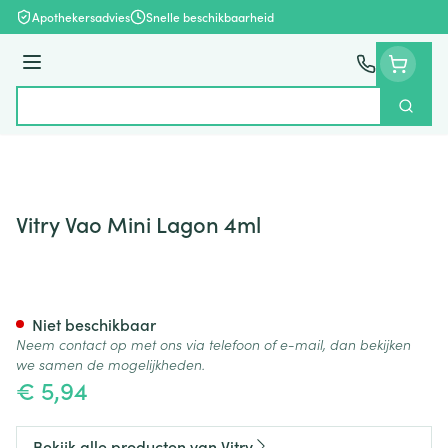
Ga naar de inhoud
Apothekersadvies
Snelle beschikbaarheid
Menu
Zoek
Product, merk, categorie...
Vitry Vao Mini Lagon 4ml
Vitry Vao Mini Lagon 4ml
Niet beschikbaar
Neem contact op met ons via telefoon of e-mail, dan bekijken
we samen de mogelijkheden.
€ 5,94
Bekijk alle producten van Vitry