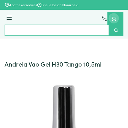
Ga naar de inhoud
Apothekersadvies
Snelle beschikbaarheid
Menu
Zoek
Product, merk, categorie...
Andreia Vao Gel H30 Tango 10,5ml