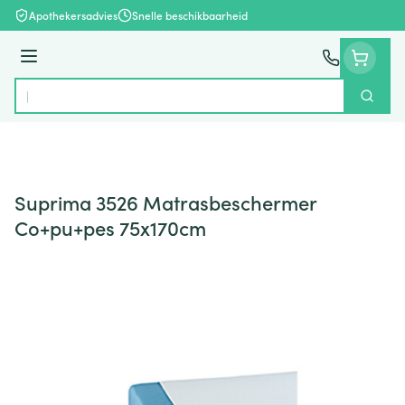
Ga naar de inhoud
Apothekersadvies
Snelle beschikbaarheid
Menu
Zoek
Product, merk, categorie...
Suprima 3526 Matrasbeschermer
Co+pu+pes 75x170cm