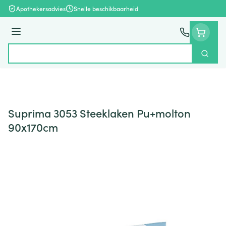
Ga naar de inhoud
Apothekersadvies
Snelle beschikbaarheid
Menu
Zoek
Product, merk, categorie...
Suprima 3053 Steeklaken Pu+molton
90x170cm