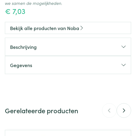
we samen de mogelijkheden.
€ 7,03
Bekijk alle producten van Noba
Beschrijving
Gegevens
CNK
2816866
Organisaties
Bota
Gerelateerde producten
Merken
Noba
Breedte
140 mm
Navigeren door de elementen van de carrousel is mogelijk m
Druk om carrousel over te slaan
Druk op om naar carrouselnavigatie te gaan