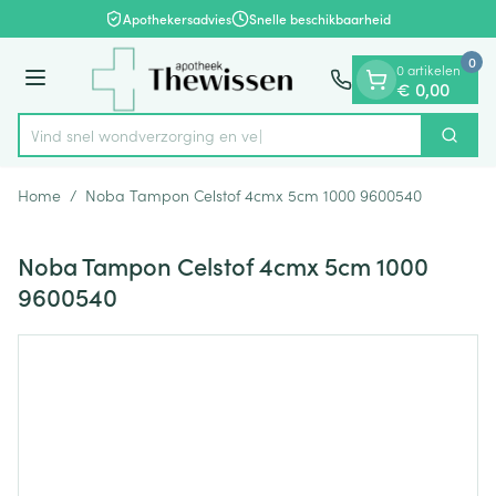
Dia 1 van 1
Ga naar de inhoud
Apothekersadvies
Snelle beschikbaarheid
0
0 artikelen
Menu
€ 0,00
Vind snel wondverzorgin
Zoek
Product, merk, categorie...
Home
/
Noba Tampon Celstof 4cmx 5cm 1000 9600540
Noba Tampon Celstof 4cmx 5cm 1000
9600540