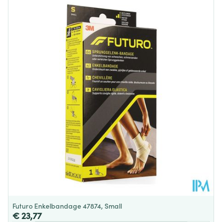
Lengte
380 mm
Diepte
105 mm
Behoud
Kamertemperatuur (15°C - 25°C)
Futuro Enkelbandage 47874, Small
€ 23,77