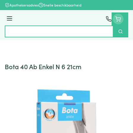
Ga naar de inhoud
Apothekersadvies
Snelle beschikbaarheid
Menu
Zoek
Product, merk, categorie...
Bota 40 Ab Enkel N 6 21cm