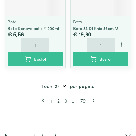
Bota
Bota
Bota Renovelastic Fl 200ml
Bota 33 Df Knie 36cm M
€ 5,58
€ 19,30
Aantal
Aantal
Bestel
Bestel
Toon
per pagina
Pagina's
U lees momenteel pagina
Pagina
Pagina
Pagina
1
2
3
...
79