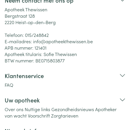
Neem contact met ons op
Apotheek Thewissen
Bergstraat 128
2220
Heist-op-den-Berg
Telefoon:
015/248842
E-mailadres:
info@
apotheekthewissen.be
APB nummer:
121401
Apotheek titularis:
Sofie Thewissen
BTW nummer:
BE0715803877
Klantenservice
FAQ
Uw apotheek
Over ons
Nuttige links
Gezondheidsnieuws
Apotheker
van wacht
Voorschrift
Zorgtarieven