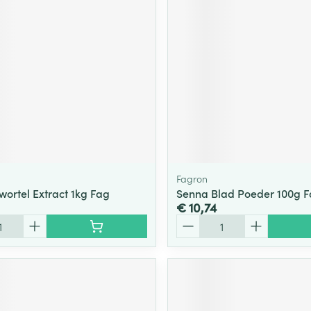
ging
Supplementen
Insectenwe
Mondmaskers
middelen
ssen
 -
id
d
Fagron
wortel Extract 1kg Fag
Senna Blad Poeder 100g 
€ 10,74
Aantal
Zelfbruiner
Scheren