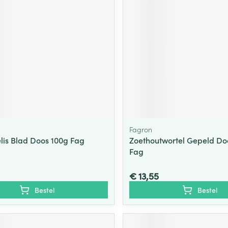
Fagron
is Blad Doos 100g Fag
Zoethoutwortel Gepeld Do
Fag
€ 13,55
Bestel
Bestel