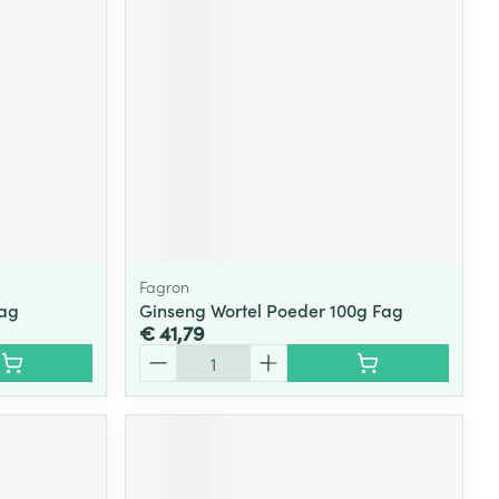
rende
Parfums en
geurproducten
Fagron
Fag
Ginseng Wortel Poeder 100g Fag
€ 41,79
Aantal
CBD