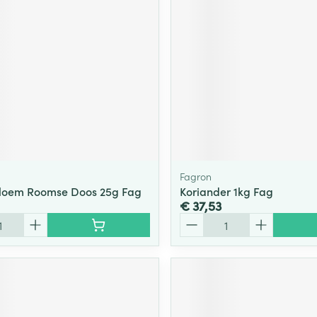
Fagron
bloem Roomse Doos 25g Fag
Koriander 1kg Fag
€ 37,53
Aantal