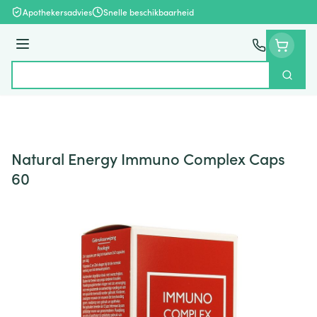
Ga naar de inhoud
Apothekersadvies
Snelle beschikbaarheid
Menu
Zoek
Product, merk, categorie...
Natural Energy Immuno Complex Caps
60