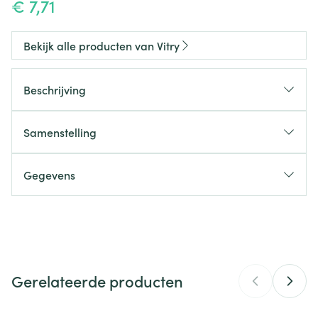
€ 7,71
Bekijk alle producten van Vitry
Beschrijving
Samenstelling
Gegevens
CNK
3478146
Organisaties
Vitry
Gerelateerde producten
Merken
Vitry