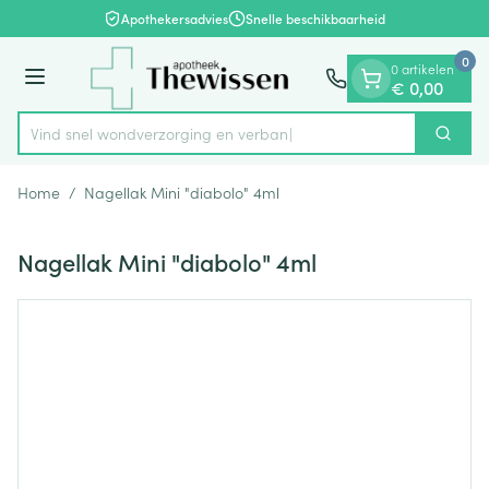
Dia 1 van 1
Ga naar de inhoud
Apothekersadvies
Snelle beschikbaarheid
0
0 artikelen
Menu
€ 0,00
Vind snel wondverzorging e
Zoek
Product, merk, categorie...
Home
/
Nagellak Mini "diabolo" 4ml
Nagellak Mini "diabolo" 4ml