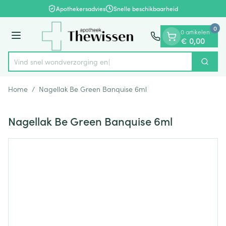
Dia 1 van 1
Ga naar de inhoud
Apothekersadvies
Snelle beschikbaarheid
0
0 artikelen
Menu
€ 0,00
Vind snel wondverzor
Zoek
Product, merk, categorie...
Home
/
Nagellak Be Green Banquise 6ml
Nagellak Be Green Banquise 6ml