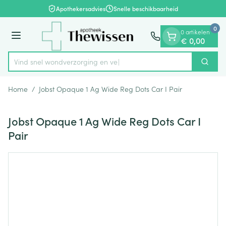
Dia 1 van 1
Ga naar de inhoud
Apothekersadvies
Snelle beschikbaarheid
0
0 artikelen
Menu
€ 0,00
Vind snel wondverzorgi
Zoek
Product, merk, categorie...
Home
/
Jobst Opaque 1 Ag Wide Reg Dots Car I Pair
Jobst Opaque 1 Ag Wide Reg Dots Car I
Pair