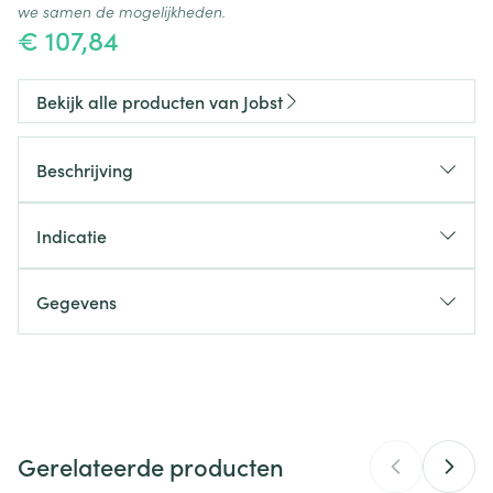
we samen de mogelijkheden.
€ 107,84
Bekijk alle producten van Jobst
Beschrijving
Indicatie
Gegevens
CNK
4593026
Organisaties
Essity Belgium
Gerelateerde producten
Merken
Jobst