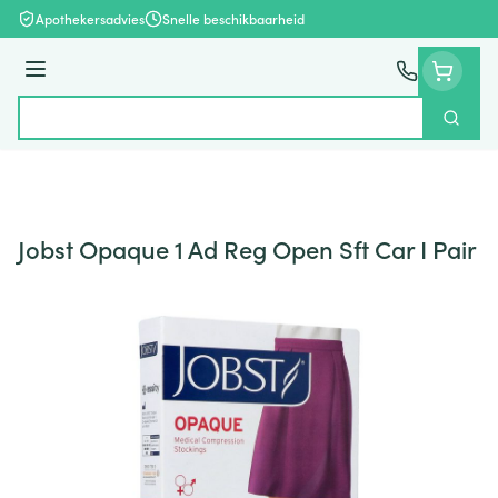
Ga naar de inhoud
Apothekersadvies
Snelle beschikbaarheid
Menu
Zoek
Product, merk, categorie...
Jobst Opaque 1 Ad Reg Open Sft Car I Pair