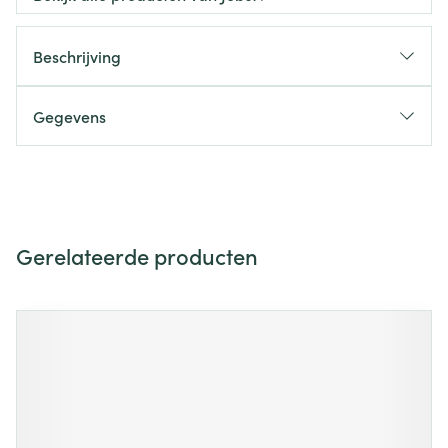
Beschrijving
Gegevens
Gerelateerde producten
Navigeren door de elementen van de carrousel is mogelijk m
Druk om carrousel over te slaan
Druk op om naar carrouselnavigatie te gaan